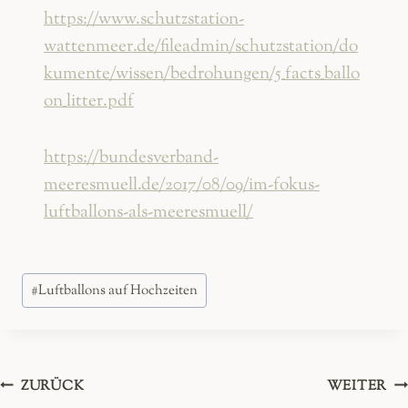
https://www.schutzstation-
wattenmeer.de/fileadmin/schutzstation/do
kumente/wissen/bedrohungen/5_facts_ballo
on_litter.pdf
https://bundesverband-
meeresmuell.de/2017/08/09/im-fokus-
luftballons-als-meeresmuell/
Schlagworte:
#
Luftballons auf Hochzeiten
Beitragsnavigation
ZURÜCK
WEITER